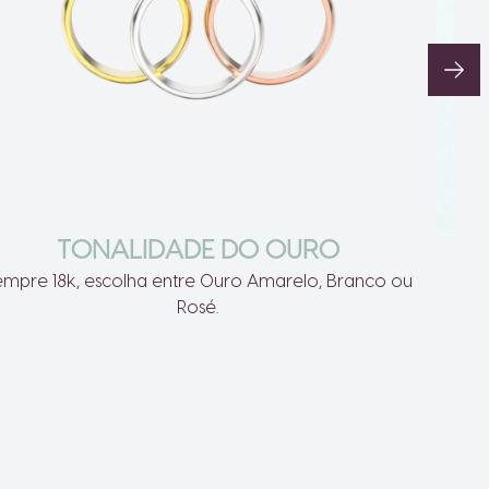
TONALIDADE DO OURO
empre 18k, escolha entre Ouro Amarelo, Branco ou
Ut
Rosé.
alt