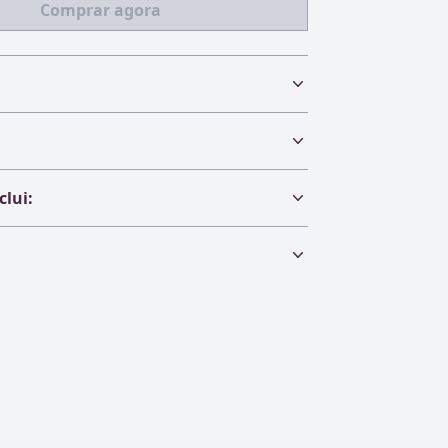
Comprar agora
Corrente Groumet 60 cm
clui: