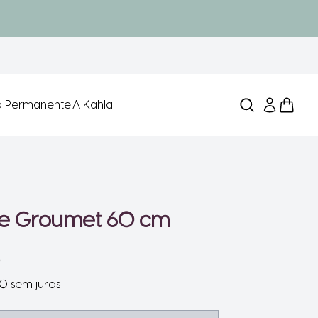
ra Permanente
A Kahla
te Groumet 60 cm
90 sem juros