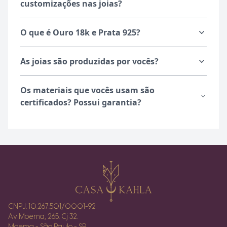
customizações nas joias?
O que é Ouro 18k e Prata 925?
As joias são produzidas por vocês?
Os materiais que vocês usam são
certificados? Possui garantia?
CNPJ: 10.267.501/0001-92
Av Moema, 265. Cj 32.
Moema - São Paulo - SP