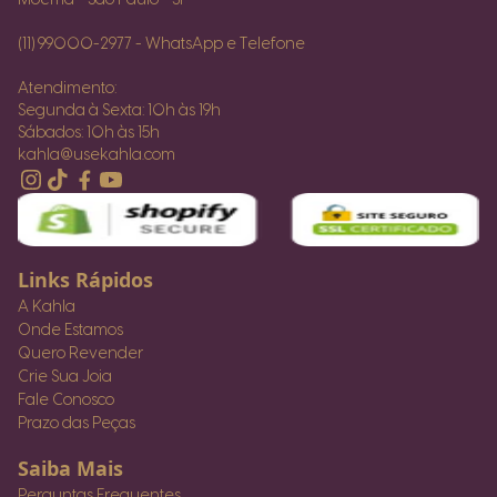
(11) 99000-2977 - WhatsApp e Telefone
Atendimento:
Segunda à Sexta: 10h às 19h
Sábados: 10h às 15h
kahla@usekahla.com
Links Rápidos
A Kahla
Onde Estamos
Quero Revender
Crie Sua Joia
Fale Conosco
Prazo das Peças
Saiba Mais
Perguntas Frequentes