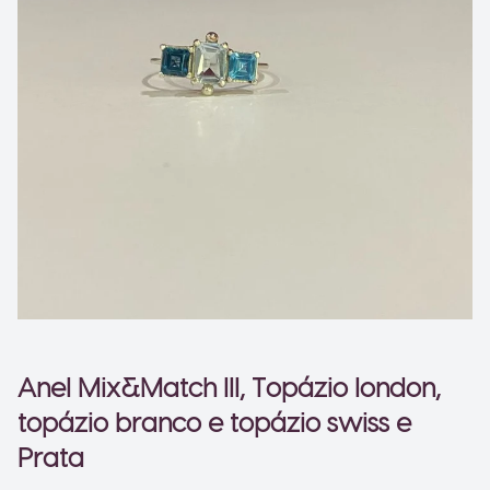
Ir para o slide 1
Ir para o slide 2
Anel Mix&Match III, Topázio london,
topázio branco e topázio swiss e
Prata