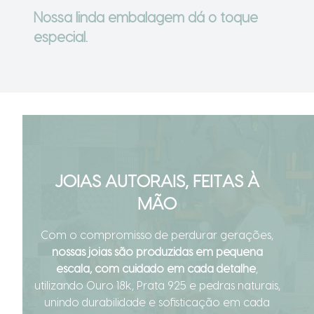
Ir para o slide 1
Ir para o slide 2
Ir para o slide 3
Nossa linda embalagem dá o toque
especial.
JOIAS AUTORAIS, FEITAS À
MÃO
Com o compromisso de perdurar gerações,
nossas joias são produzidas em pequena
escala, com cuidado em cada detalhe
,
utilizando Ouro 18k, Prata 925 e pedras naturais,
unindo durabilidade e sofisticação em cada